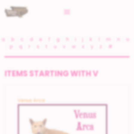
a
b
c
d
e
f
g
h
i
j
k
l
m
n
o
p
q
r
s
t
u
v
w
x
y
z
#
ITEMS STARTING WITH V
Venus Arca