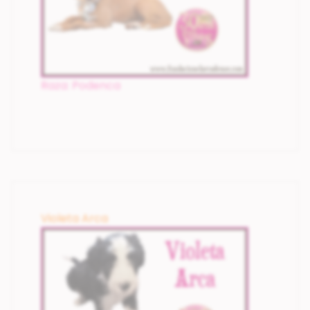
Raza: Podenca
Violeta Arca