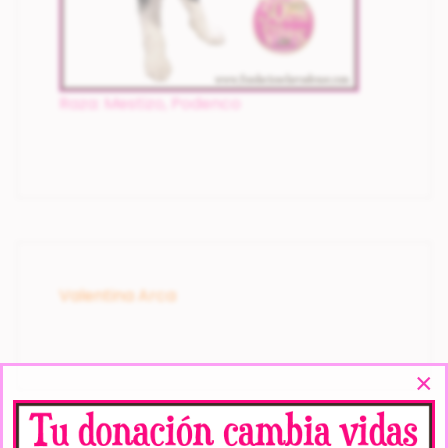
Raza: Mestizo, Podenco
Valentina Arca
×