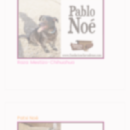
Raza: Mestizo-Chihuahua
Patxi Noé