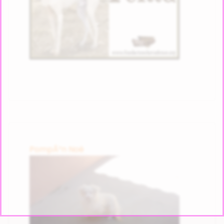
PompÃ³n Noé