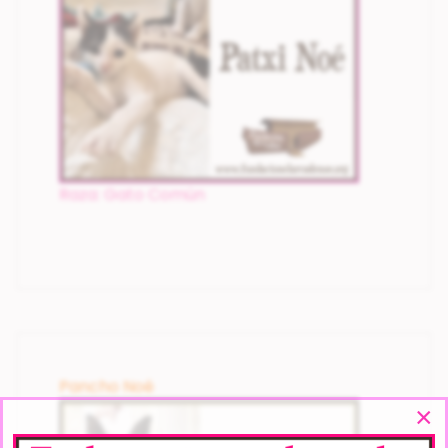
Raza: Gato Común
Pancho Noé
×