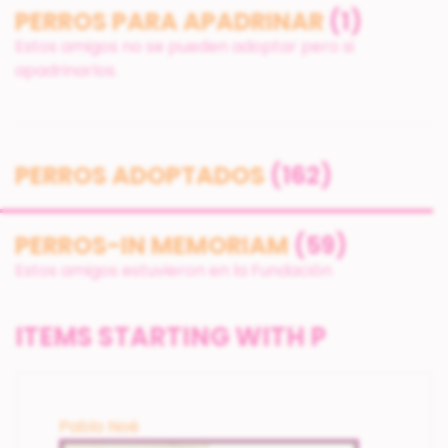
PERROS PARA APADRINAR
(1)
Estos amigos no se pueden adoptar pero si
apadrinarlos.
PERROS ADOPTADOS
(162)
PERROS-IN MEMORIAM
(59)
Estos amigos estuvieron en la Fundación
ITEMS STARTING WITH P
Pablo Noé