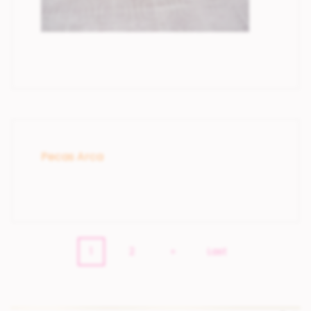
Pecas Arca
1
2
»
Last