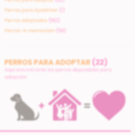
Perros para Apadrinar
(1)
Perros adoptados
(162)
Perros-In memoriam
(59)
PERROS PARA ADOPTAR
(22)
Aquí encontrarás los perros disponibles para
adopción