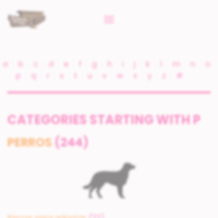
a
b
c
d
e
f
g
h
i
j
k
l
m
n
o
p
q
r
s
t
u
v
w
x
y
z
#
CATEGORIES STARTING WITH P
PERROS
(244)
Perros para adoptar
(22)