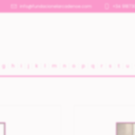
info@fundacionelarcadenoe.com
+34 91873
g
h
i
j
k
l
m
n
o
p
q
r
s
t
u