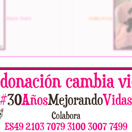
Raza: Gato
India Arca
IRISA_ARCA