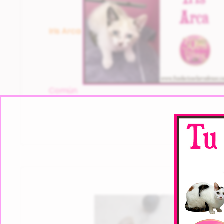
Iris Arca
Común