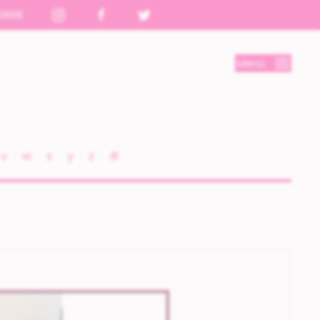
0898
Menú
v
w
x
y
z
#