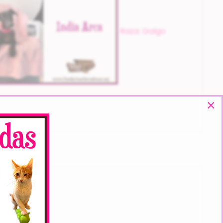
Raza: Galgo
×