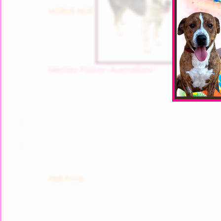
HORUS NOÉ
Meztizo Pastor-Australiano
Heli Arca