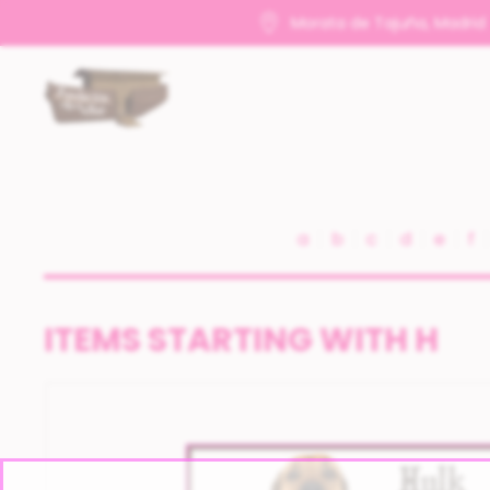
Morata de Tajuña, Madrid
a
b
c
d
e
f
ITEMS STARTING WITH H