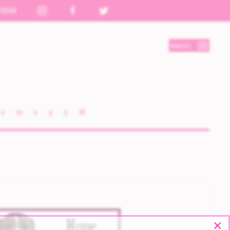
0898
Menú
v
w
x
y
z
#
×