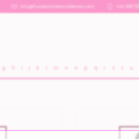
info@fundacionelarcadenoe.com
+34 91873
g
h
i
j
k
l
m
n
o
p
q
r
s
t
u