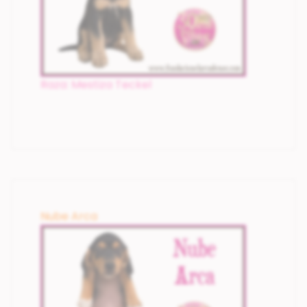
Raza: Mestiza Teckel
Nube Arca