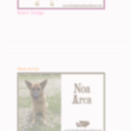
Raza: Galgo
Noa Arca