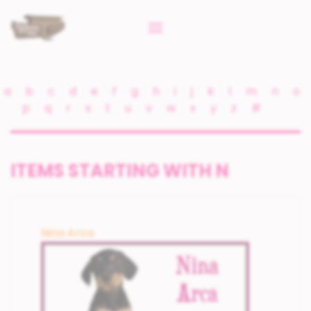
a
b
c
d
e
f
g
h
i
j
k
l
m
n
o
p
q
r
s
t
u
v
w
x
y
z
#
ITEMS STARTING WITH N
Nina Arca