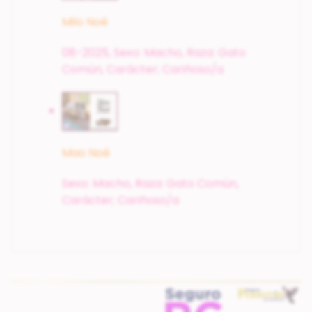
Milo Noé
08-2025,
Sexo: Macho,
Raza: Gato
Común,
Carácter; Cariñoso/a
Mao Noé
Sexo: Macho,
Raza: Gato Común,
Carácter; Cariñoso/a