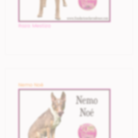
Raza: Mestiza
Nemo Noé