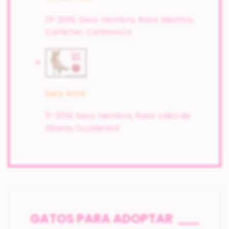
01-2018,
Sexo: Hembra,
Raza: Mestiza,
Carácter; Cariñoso/a
Lucy Arca
11-2019,
Sexo: Hembra,
Raza: Laika de
Siberia Occidental
GATOS PARA ADOPTAR