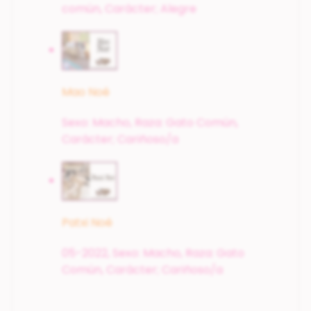
común,
Carácter; Alegre
Mao Noé
Sexo: Macho,
Raza: Gato Común,
Carácter; Cariñoso/a
Patxi Noé
05-2022,
Sexo: Macho,
Raza: Gato
Común,
Carácter; Cariñoso/a