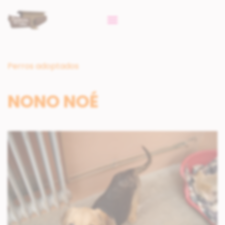
Perros adoptados
NONO NOÉ