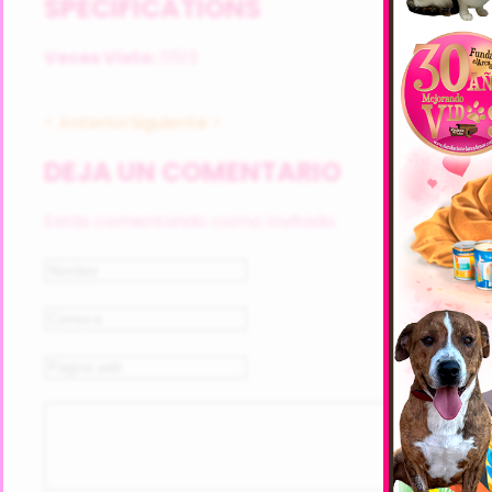
SPECIFICATIONS
Veces Visto:
11513
< Anterior
Siguiente >
DEJA UN COMENTARIO
Estás comentando como invitado.