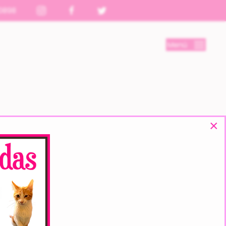
0898
Menú
×