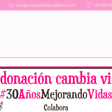
info@fundacionelarcadenoe.com
+34 91873