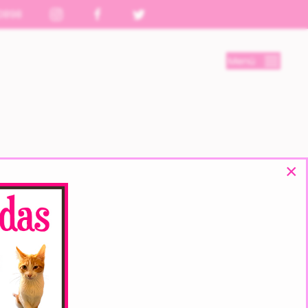
0898
Menú
×