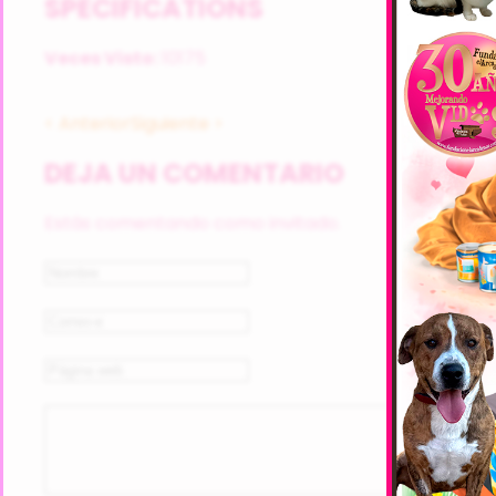
SPECIFICATIONS
Veces Visto:
10175
< Anterior
Siguiente >
DEJA UN COMENTARIO
Estás comentando como invitado.