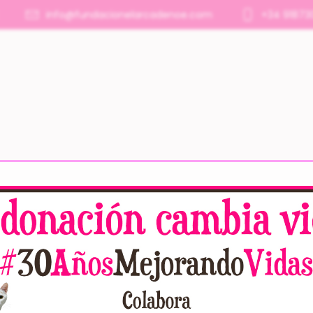
info@fundacionelarcadenoe.com
+34 91873