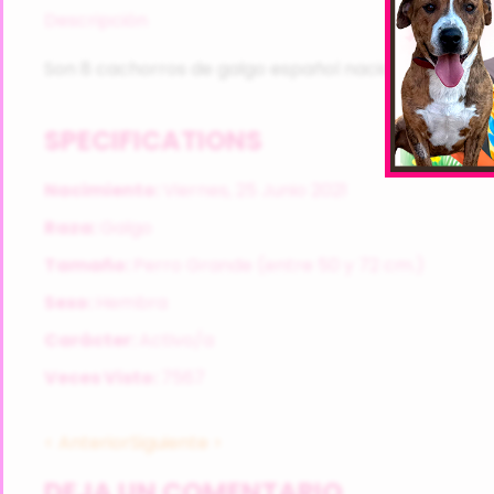
Descripción
Son 8 cachorros de galgo español nacidos el 25 de j
SPECIFICATIONS
Nacimiento:
Viernes, 25 Junio 2021
Raza:
Galgo
Tamaño:
Perro Grande (entre 50 y 72 cm.)
Sexo:
Hembra
Carácter:
Activo/a
Veces Visto:
7567
< Anterior
Siguiente >
DEJA UN COMENTARIO