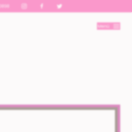
0898
Menú