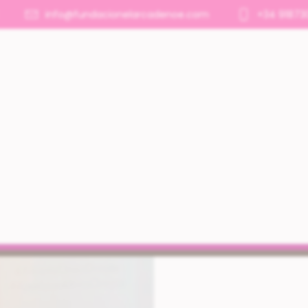
info@fundacionelarcadenoe.com
+34 91873