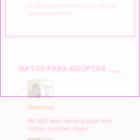
11-2019,
Sexo: Hembra,
Raza: Laika de
Siberia Occidental
GATOS PARA ADOPTAR
Fiona Arca
06-2017,
Sexo: Hembra,
Raza: Gato
común,
Carácter; Alegre