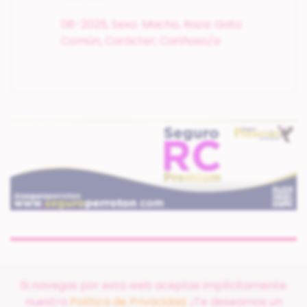
08-2025,
Sexo: Macho,
Raza: Gato
Común,
Carácter; Cariñoso/a
Si navegas por esta web aceptas implícitamente
nuestra
Política de Privacidad.
¡Te deseamos un