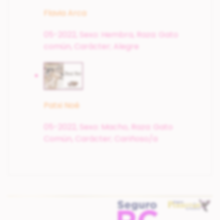
Flavia Arca
05-2022,
Sexo: Hembra,
Raza: Gato
común,
Carácter; Alegre
Patxi Noé
05-2022,
Sexo: Macho,
Raza: Gato
Común,
Carácter; Cariñoso/a