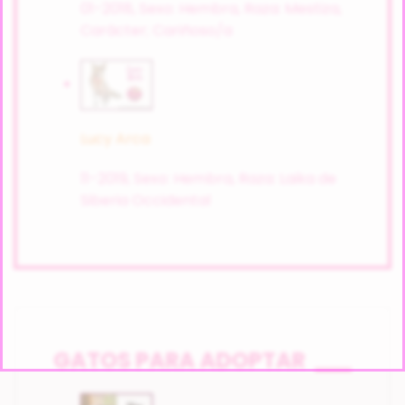
01-2018,
Sexo: Hembra,
Raza: Mestiza,
Carácter; Cariñoso/a
Lucy Arca
11-2019,
Sexo: Hembra,
Raza: Laika de
Siberia Occidental
GATOS PARA ADOPTAR