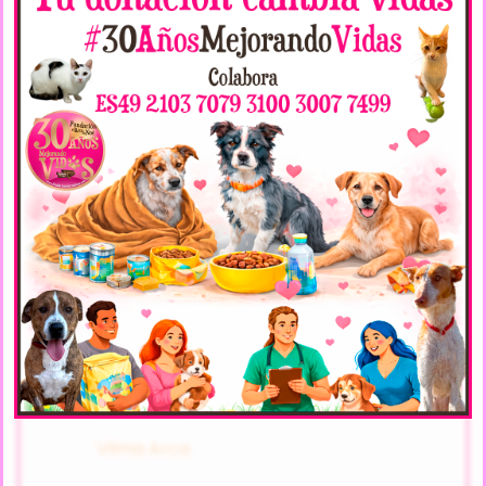
Yupi Noé
09-2014,
Sexo: Macho,
Raza: cruce de
bull terrier,
Carácter; Cariñoso/a
Sand Noe
03-2018,
Sexo: Macho,
Raza: Shar Pei,
Carácter; Sociable
Vilma Arca