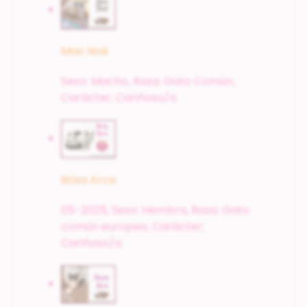
Mao Noé
Sexo: Macho,
Raza: Gato Común,
Carácter; Cariñoso/a
Brisa Arca
05-2025,
Sexo: Hembra,
Raza: Gato
común europeo,
Carácter;
Cariñoso/a