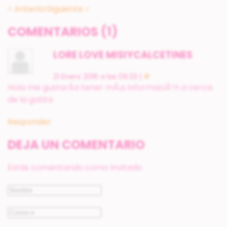
< Anterior
Siguiente >
COMENTARIOS
(1)
LORE LOVE MISIYCALCETINES
21 Enero 2016 a las 09:33 |
#
Hola me gustarÃ­a tener mÃ¡s informaciÃ³n a cerca
de la gatita
Responder
DEJA UN COMENTARIO
Estás comentando como invitado.