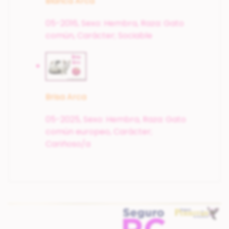
Blanca Arca
05-2016,
Sexo: Hembra,
Raza: Gato
común,
Carácter; Sociable
Brisa Arca
05-2025,
Sexo: Hembra,
Raza: Gato
común europeo,
Carácter;
Cariñoso/a