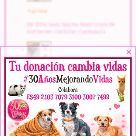
Yupi Noé
09-2014,
Sexo: Macho,
Raza: cruce de
bull terrier,
Carácter; Cariñoso/a
×
Sand Noe
03-2018,
Sexo: Macho,
Raza: Shar Pei,
Carácter; Sociable
Vilma Arca