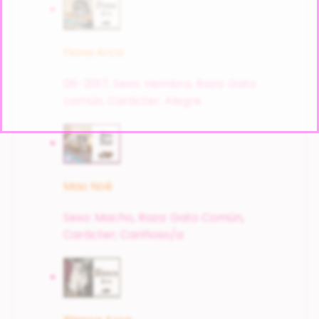
Fiona Arca
06-2017,
Sexo: Hembra,
Raza: Gato
común,
Carácter; Alegre
Mao Noé
Sexo: Macho,
Raza: Gato Común,
Carácter; Cariñoso/a