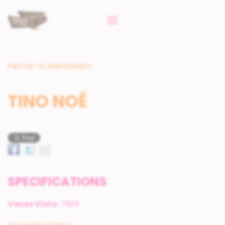
Perros-In memoriam
TINO NOÉ
SPECIFICATIONS
Veces Visto:
7995