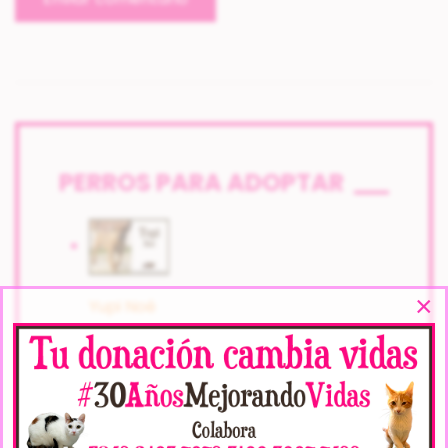
PERROS PARA ADOPTAR
×
Yupi Noé
09-2014,
Sexo: Macho,
Raza: cruce de
bull terrier,
Carácter; Cariñoso/a