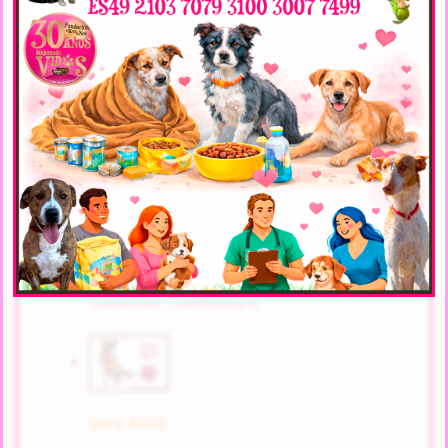
Sand Noe
03-2018,
Sexo: Macho,
Raza: Shar Pei,
Carácter; Sociable
Vilma Arca
01-2018,
Sexo: Hembra,
Raza: Mestiza,
Carácter; Cariñoso/a
Lucy Arca