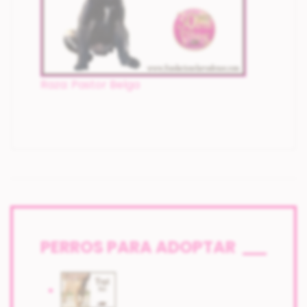
Raza: Pastor Belga
PERROS PARA ADOPTAR