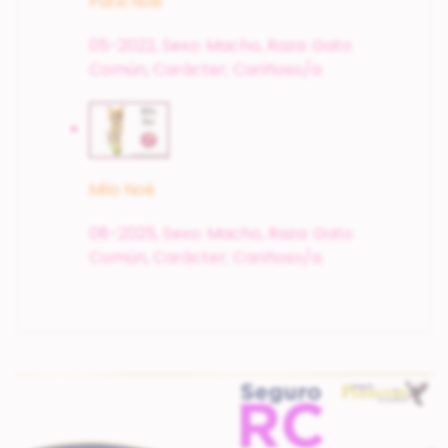
Patxi Noé
05-2022,
Sexo: Macho,
Raza: Gato
Común,
Carácter; Cariñoso/a
Milo Noé
08-2025,
Sexo: Macho,
Raza: Gato
Común,
Carácter; Cariñoso/a