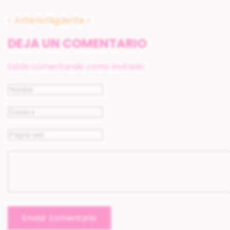
< Anterior
Siguiente >
DEJA UN COMENTARIO
Estás comentando como invitado.
Enviar comentario