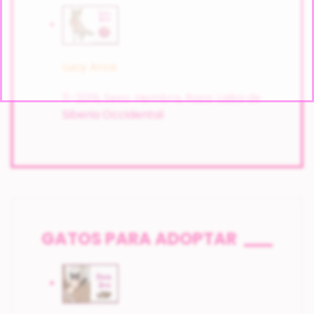
Lucy Arca
11-2019,
Sexo: Hembra,
Raza: Laika de
Siberia Occidental
GATOS PARA ADOPTAR