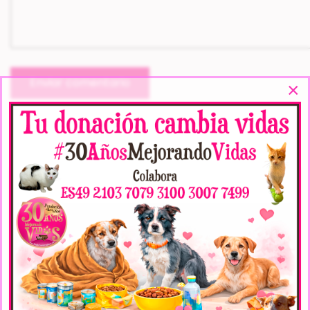
Enviar comentario
×
PERROS PARA ADOPTAR
Yupi Noé