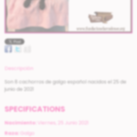
Descripción
Son 8 cachorros de galgo español nacidos el 25 de
junio de 2021
SPECIFICATIONS
Nacimiento:
Viernes, 25 Junio 2021
Raza:
Galgo