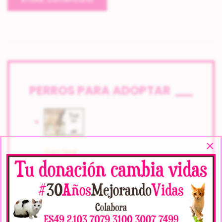
PERROS PARA ADOPTAR
×
Yupi Noé
09-2014,
Sexo: Macho,
Raza: cruce de
bull terrier,
Carácter; Cariñoso/a