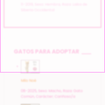
11-2019,
Sexo: Hembra,
Raza: Laika de
Siberia Occidental
GATOS PARA ADOPTAR
Milo Noé
08-2025,
Sexo: Macho,
Raza: Gato
Común,
Carácter; Cariñoso/a