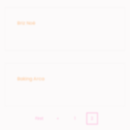
Briz Noé
Baking Arca
First
«
1
2