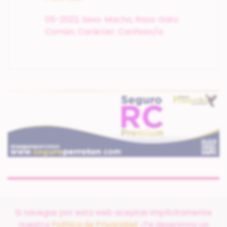
05-2022,
Sexo: Macho,
Raza: Gato
Común,
Carácter; Cariñoso/a
Si navegas por esta web aceptas implícitamente
nuestra
Política de Privacidad.
¡Te deseamos un