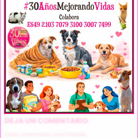
SPECIFICATIONS
Veces Visto:
10358
< Anterior
Siguiente >
DEJA UN COMENTARIO
Estás comentando como invitado.