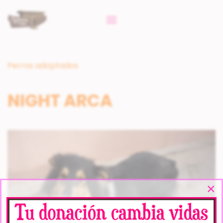
Perros adoptados
NIGHT ARCA
×