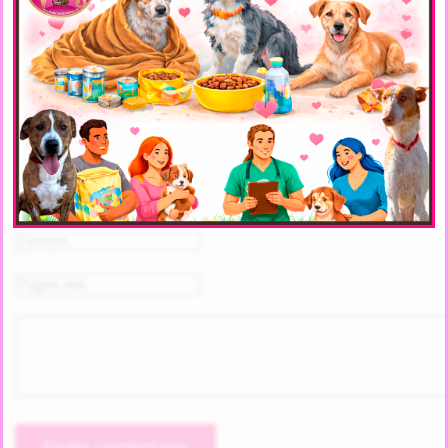
ADOPTAR
CACHORRO
MEDIANO
PERRO
< Anterior
Siguiente >
DEJA UN COMENTARIO
Estás comentando como invitado.
Enviar comentario