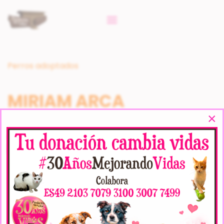
Perros adoptados
MIRIAM ARCA
×
SPECIFICATIONS
Veces Visto:
12753