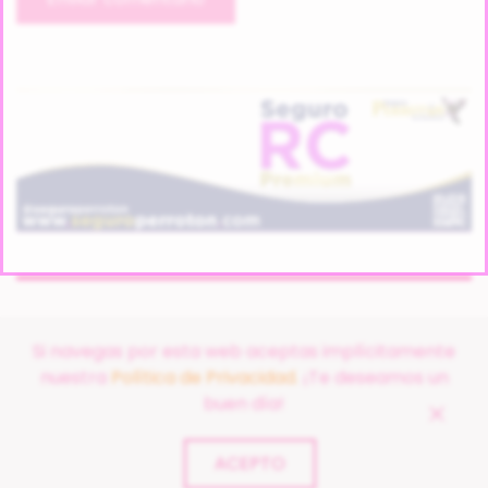
Si navegas por esta web aceptas implícitamente
nuestra
Política de Privacidad.
¡Te deseamos un
buen día!
©
2026
FUNDACIÓN EL ARCA DE NOÉ. TODOS LOS DERECHOS
RESERVADOS.
ACEPTO