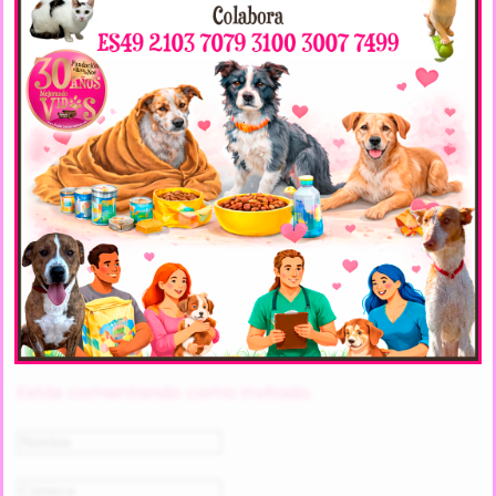
< Anterior
Siguiente >
COMENTARIOS
(1)
IVÃ¡N
08 Enero 2016 a las 23:24 |
#
Me gustarÃ­a saber mÃ¡s de esta gatita, donde se
encuentra, alguna foto, carÃ¡cter...
Gracias!
Responder
DEJA UN COMENTARIO
Estás comentando como invitado.