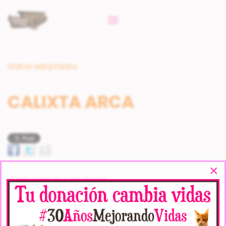
Gatos adoptados
CALIXTA ARCA
×
SPECIFICATIONS
Veces Visto:
8630