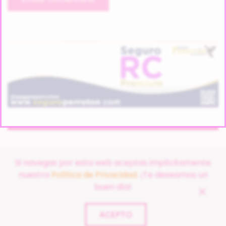
Si navegas por esta web aceptas implícitamente
nuestra
Política de Privacidad.
¡Te deseamos un
buen día!
©
2026
FUNDACIÓN EL ARCA DE NOÉ. TODOS LOS DERECHOS
RESERVADOS.
ACEPTO