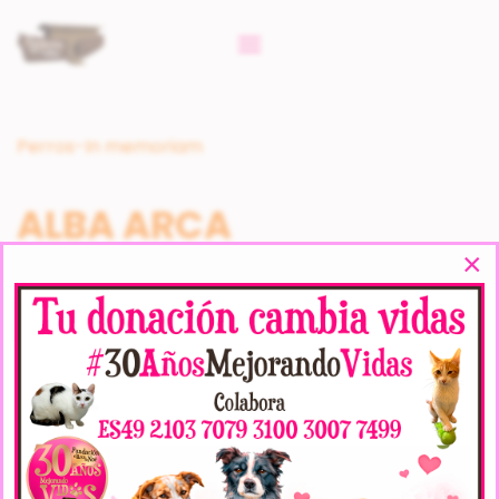
Perros-In memoriam
ALBA ARCA
×
SPECIFICATIONS
Veces Visto:
7962