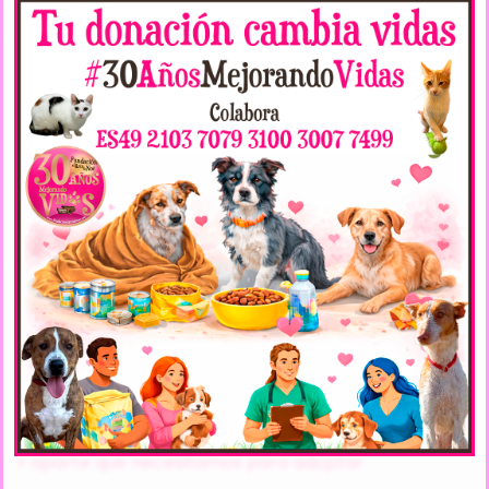
Nacimiento:
Martes, 05 Agosto 2025
Raza:
Mestiza
Sexo:
Hembra
Carácter:
Cariñoso/a
Veces Visto:
2654
< Anterior
Siguiente >
COMENTARIOS
(2)
ANÓNIMO
15 Noviembre 2025 a las 14:50 |
#
Buenas tardes, quería saber el tamaño del perro ya
que vivimos en un piso ,antes teníamos un westy,
muchas gracias.
Y aparte que necesitamos para adoptar.