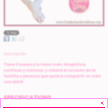
Descripción
Tiene 3 meses y lo tiene todo: Simpática,
cariñosa y mimosa, y robará el corazón de la
familia o persona que quiera compartir su vida
con ella
💟
SPECIFICATIONS
×