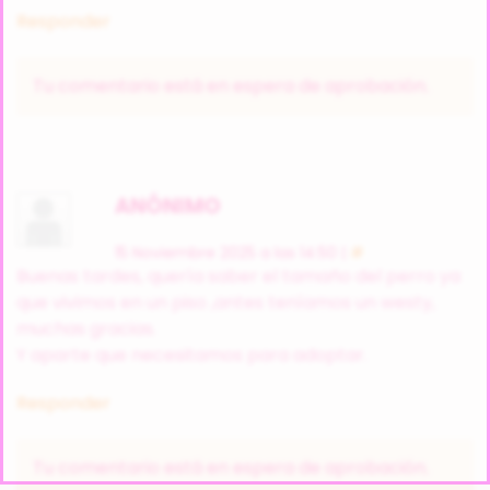
Responder
Tu comentario está en espera de aprobación.
ANÓNIMO
15 Noviembre 2025 a las 14:50 |
#
Buenas tardes, quería saber el tamaño del perro ya
que vivimos en un piso ,antes teníamos un westy,
muchas gracias.
Y aparte que necesitamos para adoptar.
Responder
Tu comentario está en espera de aprobación.