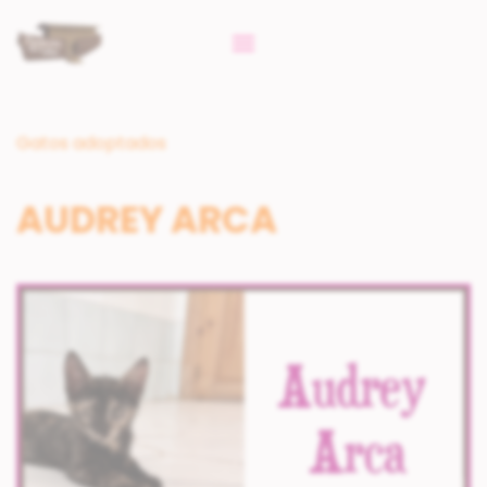
Gatos adoptados
AUDREY ARCA