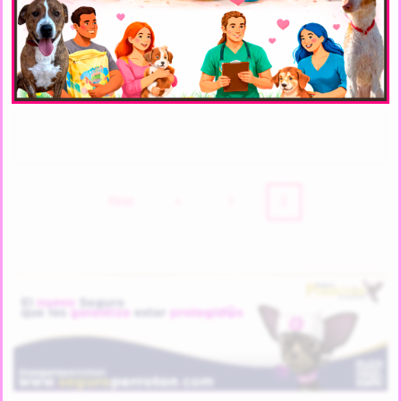
Estrellita Arca
First
«
1
2